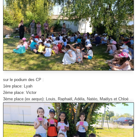
sur le podium des CP :
1ère place: Lyah
2ème place: Victor
3ème place (ex aequo): Louis, Raphaël, Adéla, Natéo, Maëlys et Chloé