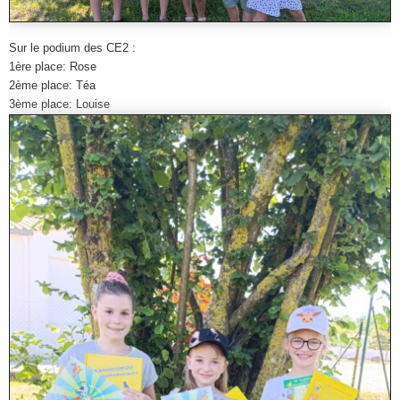
Sur le podium des CE2 :
1ère place: Rose
2ème place: Téa
3ème place: Louise