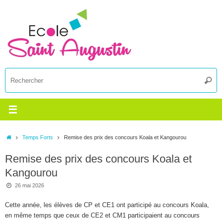
Passer
au
contenu
R
Reche
p
:
Accueil
Temps Forts
Remise des prix des concours Koala et Kangourou
Remise des prix des concours Koala et
Kangourou
26 mai 2026
Cette année, les élèves de CP et CE1 ont participé au concours Koala,
en même temps que ceux de CE2 et CM1 participaient au concours