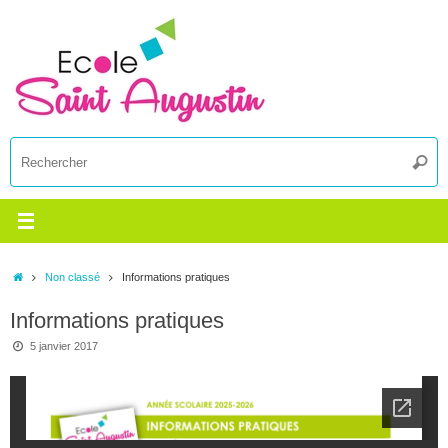
Passer
au
contenu
R
Reche
p
:
Accueil
Non classé
Informations pratiques
Informations pratiques
5 janvier 2017