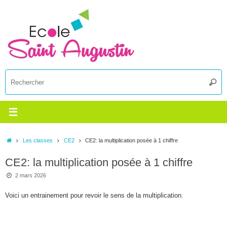
Passer
au
contenu
R
Reche
p
:
Accueil
Les classes
CE2
CE2: la multiplication posée à 1 chiffre
CE2: la multiplication posée à 1 chiffre
2 mars 2026
Voici un entrainement pour revoir le sens de la multiplication.