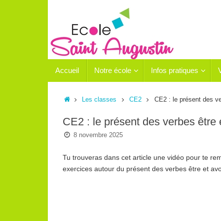
Passer
au
contenu
Passer
Accueil
Notre école
Infos pratiques
au
contenu
Accueil
Les classes
CE2
CE2 : le présent des ve
CE2 : le présent des verbes être 
8 novembre 2025
Tu trouveras dans cet article une vidéo pour te re
exercices autour du présent des verbes être et avoir