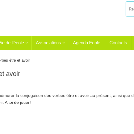
Vie de l’école
Associations
Agenda Ecole
Contacts
rbes être et avoir
et avoir
mémorer la conjugaison des verbes être et avoir au présent, ainsi que 
. A toi de jouer!