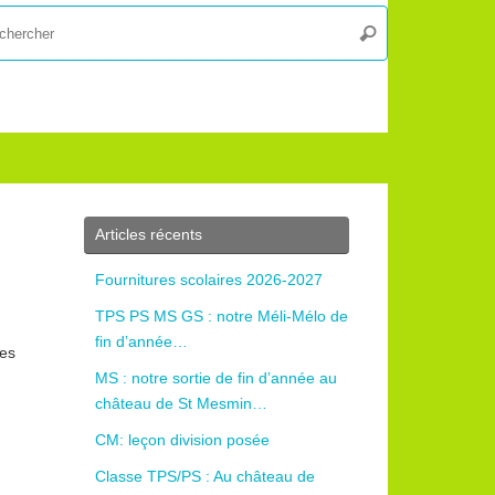
Recherche
Rechercher
pour
:
Articles récents
Fournitures scolaires 2026-2027
TPS PS MS GS : notre Méli-Mélo de
fin d’année…
des
MS : notre sortie de fin d’année au
château de St Mesmin…
CM: leçon division posée
Classe TPS/PS : Au château de