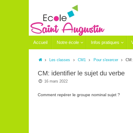
Passer
au
contenu
Passer
Accueil
Notre école
Infos pratiques
au
contenu
Accueil
Les classes
CM1
Pour s'exercer
CM: 
CM: identifier le sujet du verbe
16 mars 2022
Comment repérer le groupe nominal sujet ?