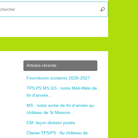
Recherche
Rechercher
pour
:
Articles récents
Fournitures scolaires 2026-2027
TPS PS MS GS : notre Méli-Mélo de
fin d’année…
MS : notre sortie de fin d’année au
château de St Mesmin…
CM: leçon division posée
Classe TPS/PS : Au château de