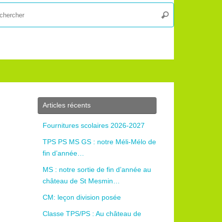
Recherche
Rechercher
pour
:
Articles récents
Fournitures scolaires 2026-2027
TPS PS MS GS : notre Méli-Mélo de
fin d’année…
MS : notre sortie de fin d’année au
château de St Mesmin…
CM: leçon division posée
Classe TPS/PS : Au château de