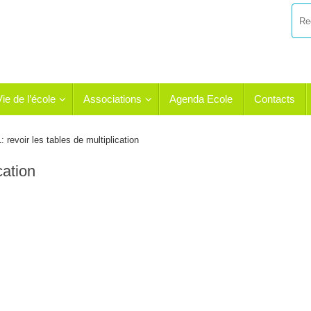
Vie de l’école
Associations
Agenda Ecole
Contacts
 revoir les tables de multiplication
cation