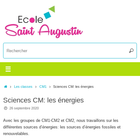
Passer
au
contenu
R
Reche
p
:
Accueil
Les classes
CM1
Sciences CM: les énergies
Sciences CM: les énergies
26 septembre 2020
Avec les groupes de CM1-CM2 et CM2, nous travaillons sur les
différentes sources d’énergies: les sources d’énergies fossiles et
renouvelables.