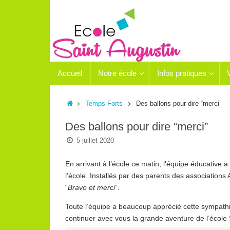
Passer
au
contenu
Passer
Accueil
Notre école
Infos pratiques
au
contenu
Accueil
Temps Forts
Des ballons pour dire “merci”
Des ballons pour dire “merci”
5 juillet 2020
En arrivant à l’école ce matin, l’équipe éducative a
l’école. Installés par des parents des association
“
Bravo et merci
“.
Toute l’équipe a beaucoup apprécié cette sympathiqu
continuer avec vous la grande aventure de l’école 