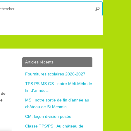
Recherche
Rechercher
pour
:
Articles récents
Fournitures scolaires 2026-2027
TPS PS MS GS : notre Méli-Mélo de
fin d’année…
s de
re
MS : notre sortie de fin d’année au
château de St Mesmin…
CM: leçon division posée
Classe TPS/PS : Au château de