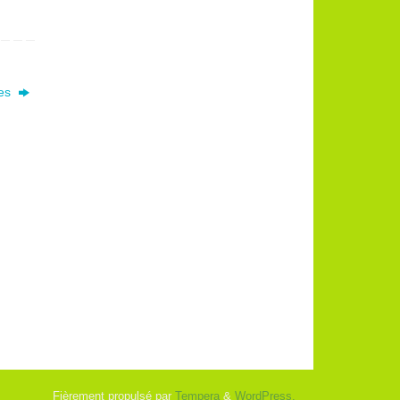
ces
Fièrement propulsé par
Tempera
&
WordPress.