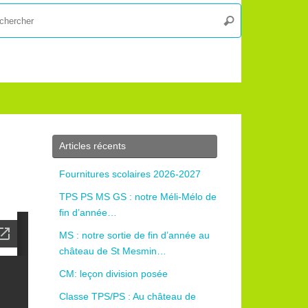
Recherche
Rechercher
pour
:
Articles récents
Fournitures scolaires 2026-2027
TPS PS MS GS : notre Méli-Mélo de
fin d’année…
MS : notre sortie de fin d’année au
château de St Mesmin…
CM: leçon division posée
Classe TPS/PS : Au château de