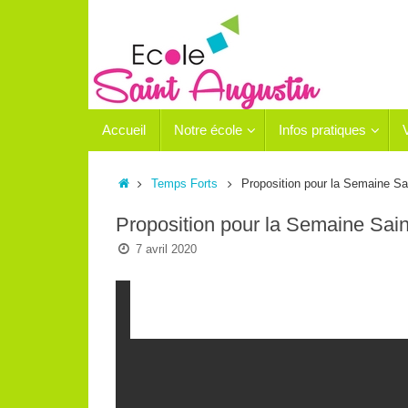
Passer
au
contenu
Passer
Accueil
Notre école
Infos pratiques
au
contenu
Accueil
Temps Forts
Proposition pour la Semaine Sa
Proposition pour la Semaine Sain
7 avril 2020