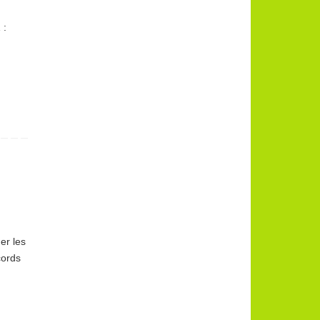
 :
er les
cords