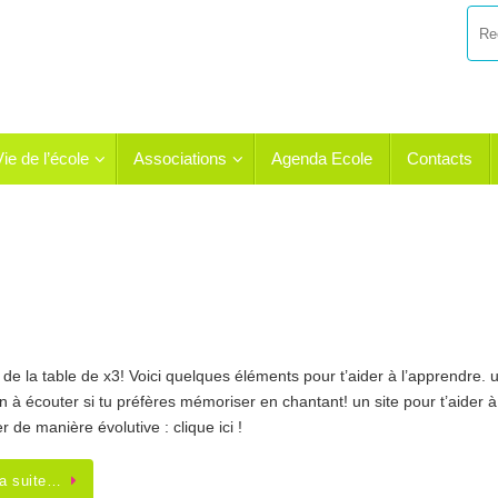
Vie de l’école
Associations
Agenda Ecole
Contacts
 de la table de x3! Voici quelques éléments pour t’aider à l’apprendre. 
 à écouter si tu préfères mémoriser en chantant! un site pour t’aider à
er de manière évolutive : clique ici !
la suite…