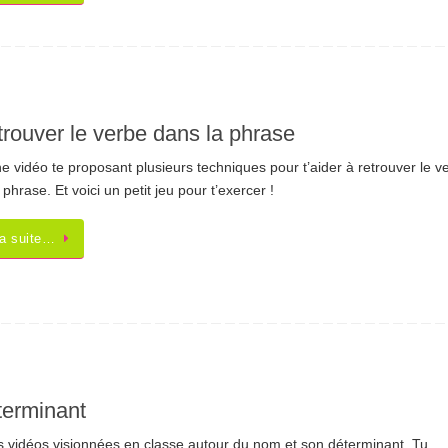
rouver le verbe dans la phrase
ne vidéo te proposant plusieurs techniques pour t’aider à retrouver le v
 phrase. Et voici un petit jeu pour t’exercer !
la suite…
terminant
es vidéos visionnées en classe autour du nom et son déterminant. Tu