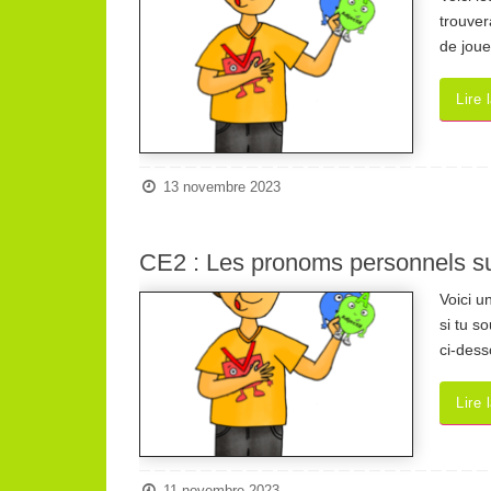
trouver
de joue
Lire 
13 novembre 2023
CE2 : Les pronoms personnels su
Voici u
si tu s
ci-dess
Lire 