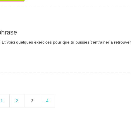
phrase
Et voici quelques exercices pour que tu puisses t’entrainer à retrouver
1
2
3
4