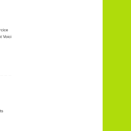
rcice
 Voici
ts