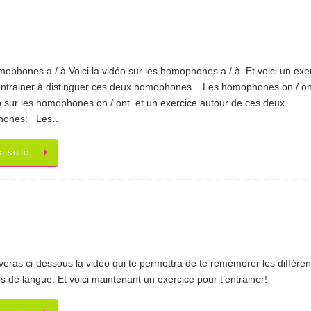
ophones a / à Voici la vidéo sur les homophones a / à. Et voici un exe
entrainer à distinguer ces deux homophones. Les homophones on / ont
o sur les homophones on / ont. et un exercice autour de ces deux
hones: Les…
la suite…
veras ci-dessous la vidéo qui te permettra de te remémorer les différen
es de langue: Et voici maintenant un exercice pour t’entrainer!