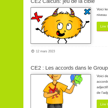
CE2 Calculs: jeu de la cible
Voici l
niveau 
Lire 
12 mars 2023
CE2 : Les accords dans le Grou
Voici d
accord
adjecti
de l’ad
Lire 