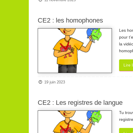
11 novembre 2023
CE2 : les homophones
Les hom
pour t’
la vidé
homop
Lire 
19 juin 2023
CE2 : Les registres de langue
Tu trou
registr