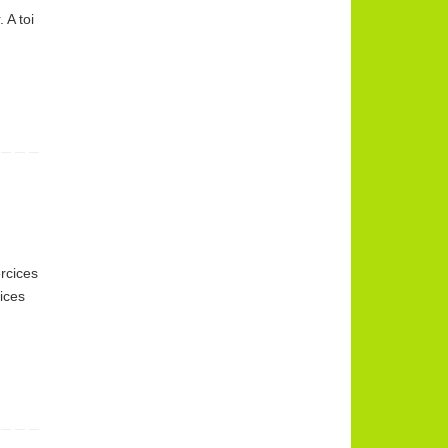
 A toi
rcices
cices