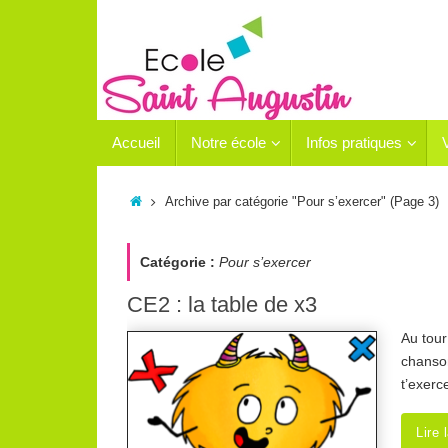
Passer
au
contenu
Passer
Accueil
Notre école
Infos pratiques
au
contenu
Accueil
Archive par catégorie "Pour s’exercer"
(Page 3)
Catégorie :
Pour s’exercer
CE2 : la table de x3
Au tour
chanson
t’exerc
Lire 