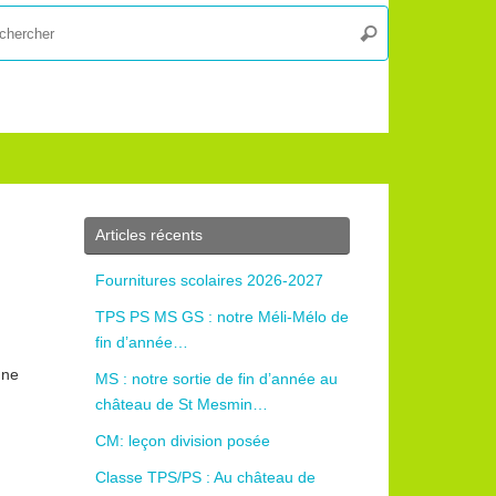
Recherche
Rechercher
pour
:
Articles récents
Fournitures scolaires 2026-2027
TPS PS MS GS : notre Méli-Mélo de
fin d’année…
une
MS : notre sortie de fin d’année au
château de St Mesmin…
CM: leçon division posée
Classe TPS/PS : Au château de