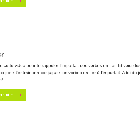
la suite…
er
 cette vidéo pour te rappeler l’imparfait des verbes en _er. Et voici de
es pour t’entrainer à conjuguer les verbes en _er à l’imparfait. A toi de j
ci!
la suite…